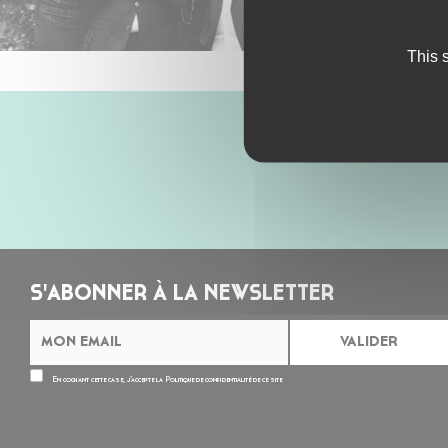
This 
S'ABONNER À LA NEWSLETTER
En cochant cette case, j’accepte la
Politique de confidentialité
de ce site