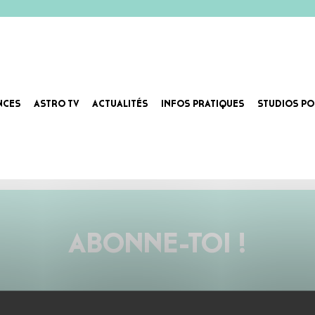
NCES
ASTRO TV
ACTUALITÉS
INFOS PRATIQUES
STUDIOS PO
irecteur artistique de LT Techno Events, il est aussi implacable derrière les platines, aussi bien à O
ABONNE-TOI !