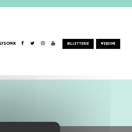
LYSONIK
BILLETTERIE
WEBZINE
rléans que dans la région. S’inspirant des grands noms de la scène Techno, il n’hésite pas à mélanger