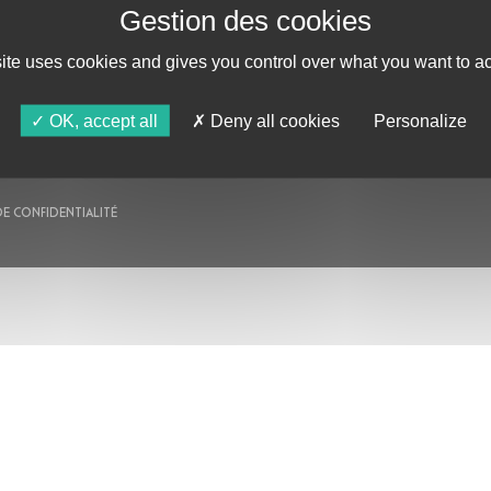
AU PROGRAMME
AGENDA
site uses cookies and gives you control over what you want to ac
ASTRO TV
OK, accept all
Deny all cookies
Personalize
DE CONFIDENTIALITÉ