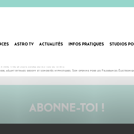
NCES
ASTRO TV
ACTUALITÉS
INFOS PRATIQUES
STUDIOS PO
chno orléanaise.
aire vivre la scène locale depuis plus de 10 ans.
udacieux, mêlant rythmes groovy et sonorités hypnotiques. Son opening pour les Fulgurances Électronique
ABONNE-TOI !