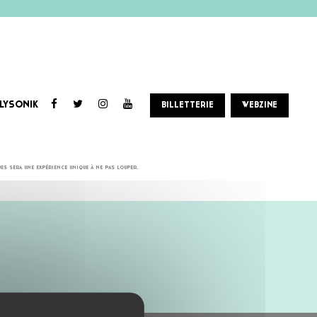
LYSONIK
BILLETTERIE
WEBZINE
s sera une expérience unique à ne pas louper.