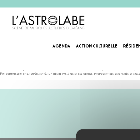
AGENDA
ACTION CULTURELLE
RÉSIDE
LINE TEN
Président et fondateur de l’association LT Techno Events, Line Ten est un artiste habitué de la scène te
Directeur artistique des soirées OPENING THE EXPERIENCE sur Orléans, il participe avec son équipe à f
Fin connaisseur et dj expérimenté, il n’hésite pas à allier les genres, proposant des sets variés et a