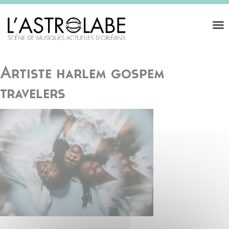
Toggl
navigat
Artiste harlem gospem
travelers