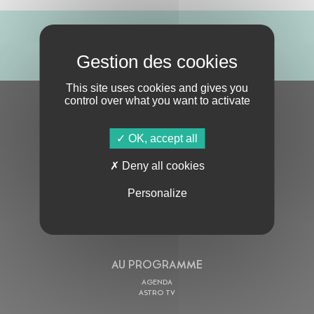
ABONNE-TOI !
This site uses cookies and gives you
control over what you want to activate
S'ABONNER À LA NEWSLETTER
OK, accept all
Deny all cookies
Personalize
En cochant cette case, j’accepte la
Politique de confidentialité
de ce site
AU PROGRAMME
AGENDA
ASTRO TV