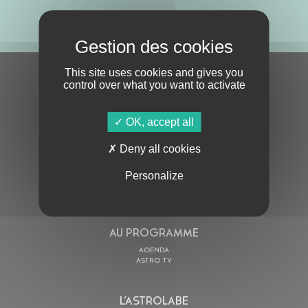
ABONNE-TOI !
This site uses cookies and gives you
S'ABONNER À LA NEWSLETTER
control over what you want to activate
OK, accept all
Deny all cookies
Personalize
En cochant cette case, j’accepte la
Politique de confidentialité
de ce site
AU PROGRAMME
AGENDA
ASTRO TV
L’ASTROLABE