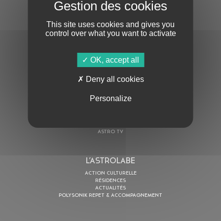
S'ABONNER À LA NEWSLETTER
This site uses cookies and gives you
control over what you want to activate
OK, accept all
En cochant cette case, j’accepte la
Politique de confidentialité
de ce site
Deny all cookies
Personalize
AU PROGRAMME
AGENDA
ASTRO TV
L’ASTROLABE
ACTION CULTURELLE
RÉSIDENCES
ACTUALITÉS
POLYSONIK REPET & ACCOMPAGNEMENT