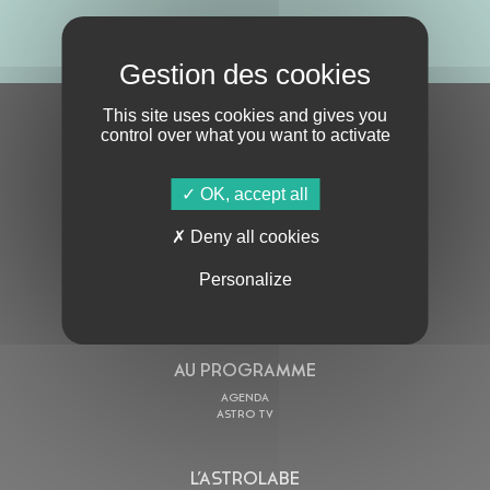
ABONNE-TOI !
This site uses cookies and gives you
S'ABONNER À LA NEWSLETTER
control over what you want to activate
OK, accept all
Deny all cookies
Personalize
En cochant cette case, j’accepte la
Politique de confidentialité
de ce site
AU PROGRAMME
AGENDA
ASTRO TV
L’ASTROLABE