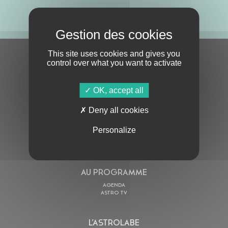
ABONNE-TOI !
This site uses cookies and gives you
S'ABONNER À LA NEWSLETTER
control over what you want to activate
OK, accept all
Deny all cookies
Personalize
En cochant cette case, j’accepte la
Politique de confidentialité
de ce site
AU PROGRAMME
AGENDA
ASTRO TV
L’ASTROLABE