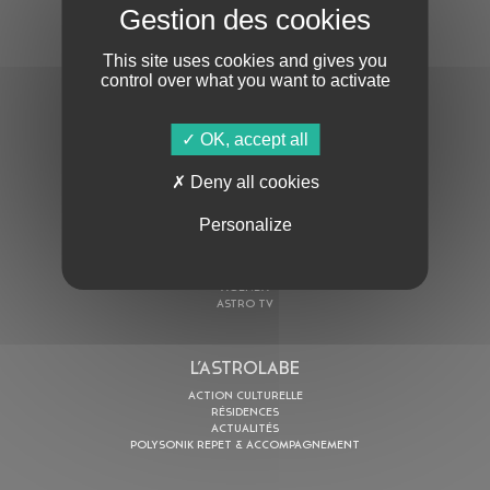
S'ABONNER À LA NEWSLETTER
This site uses cookies and gives you
control over what you want to activate
OK, accept all
Deny all cookies
En cochant cette case, j’accepte la
Politique de confidentialité
de ce site
Personalize
AU PROGRAMME
AGENDA
ASTRO TV
L’ASTROLABE
ACTION CULTURELLE
RÉSIDENCES
ACTUALITÉS
POLYSONIK REPET & ACCOMPAGNEMENT