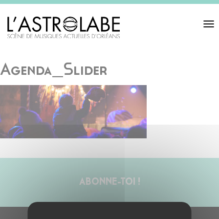
Toggl
navigat
Agenda_Slider
ABONNE-TOI !