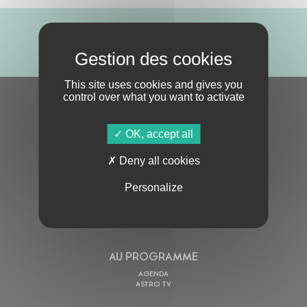
ABONNE-TOI !
This site uses cookies and gives you
control over what you want to activate
S'ABONNER À LA NEWSLETTER
OK, accept all
Deny all cookies
Personalize
En cochant cette case, j’accepte la
Politique de confidentialité
de ce site
AU PROGRAMME
AGENDA
ASTRO TV