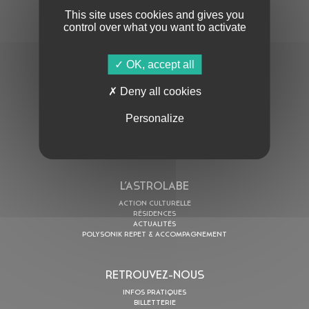
This site uses cookies and gives you
control over what you want to activate
OK, accept all
En cochant cette case, j’accepte la
Politique de confidentialité
de ce site
Deny all cookies
AU PROGRAMME
Personalize
AGENDA
ASTRO TV
L’ASTROLABE
ACTION CULTURELLE
RÉSIDENCES
ACTUALITÉS
POLYSONIK REPET & ACCOMPAGNEMENT
RETROUVEZ-NOUS
INFOS PRATIQUES
BILLETTERIE