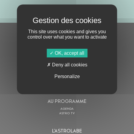
ABONNE-TOI !
This site uses cookies and gives you
S'ABONNER À LA NEWSLETTER
control over what you want to activate
OK, accept all
Deny all cookies
Personalize
En cochant cette case, j’accepte la
Politique de confidentialité
de ce site
AU PROGRAMME
AGENDA
ASTRO TV
L’ASTROLABE