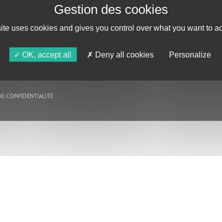
AU PROGRAMME
AGENDA
site uses cookies and gives you control over what you want to ac
ASTRO TV
OK, accept all
Deny all cookies
Personalize
DE CONFIDENTIALITÉ