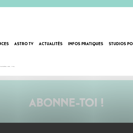
NCES
ASTRO TV
ACTUALITÉS
INFOS PRATIQUES
STUDIOS PO
ergie où la frénésie des paroles et des BPM ne cesse d’augmenter.
ibre de vie.
ABONNE-TOI !