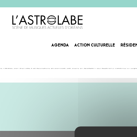
AGENDA
ACTION CULTURELLE
RÉSIDE
KOLDYSUN
kolDYsun propose des récits d’amour mélancoliques portés par des prods planantes, des concentrés d’én
Il partage son aventure à la recherche du bonheur sur scène en abordant les relations humaines et l’équil