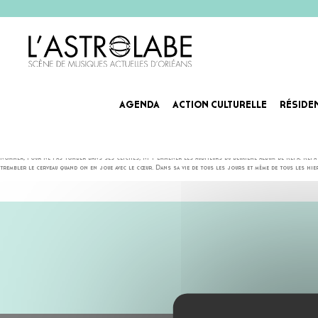
AGENDA
ACTION CULTURELLE
RÉSIDE
KEPA
C’est toujours la même chanson, celle qui tient en un mot. Cinq lettres, trois consonnes et deux voyelles.
nommer, pour ne pas tomber dans ses clichés, ni y emmener les auditeurs du deuxième album de Kepa. Kepa 
trembler le cerveau quand on en joue avec le cœur. Dans sa vie de tous les jours et même de tous les hi