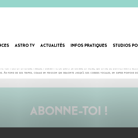
NCES
ASTRO TV
ACTUALITÉS
INFOS PRATIQUES
STUDIOS PO
 Un B, un L, un U, un E et la marque du pluriel au bout. Un mot international, qui désigne à la fois une mu
ne veut plus en entendre parler, pourtant il l’a. Dans sa guitare en métal, qui entre de bonnes mains res
ers. Au fond de ses tripes, comme un frisson qui remonte jusqu’à ses cordes vocales, un super pouvoir do
ABONNE-TOI !