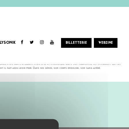
LYSONIK
BILLETTERIE
WEBZINE
sique, un état émotionnel et vaguement une couleur. Vous l’avez, là ? Chut… Il ne faut plus l’écrire ni le
semble à une lampe d’Aladdin, à une épée mythologique. Dans son harmonica, cet instrument qui fait
nt il faut aussi avoir peur. Dans ses gênes, son corps endolori, son sang altéré.