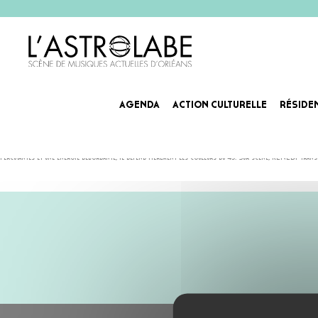
AGENDA
ACTION CULTURELLE
RÉSIDE
KENEDY
Surnommé « Le Prési », KENEDY s’est imposé comme l’un des visages incontournables de la scène rap orl
percutantes et une énergie débordante, il défend fièrement les couleurs du 45. Sur scène, KENEDY tran