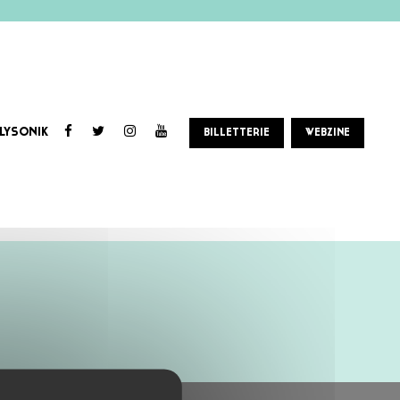
LYSONIK
BILLETTERIE
WEBZINE
remarquées, notamment avec les freestyles 2h07 et KENERGIE. Porté par un flow incisif, des punchlines