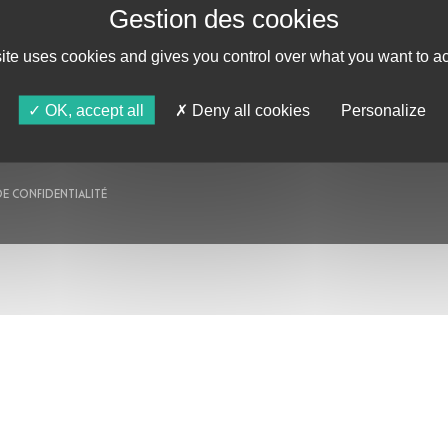
AU PROGRAMME
AGENDA
site uses cookies and gives you control over what you want to ac
ASTRO TV
OK, accept all
Deny all cookies
Personalize
DE CONFIDENTIALITÉ