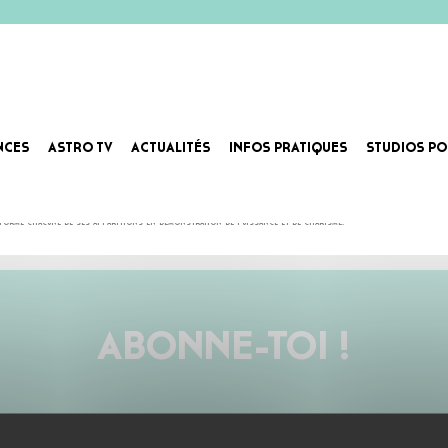
NCES
ASTRO TV
ACTUALITÉS
INFOS PRATIQUES
STUDIOS PO
éanaise. Révélé en 2020 par sa collaboration avec Guette l’Ascension, il enchaîne depuis les sorties 
sforme chacune de ses apparitions en démonstration de puissance et de charisme.
ABONNE-TOI !