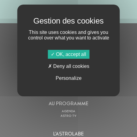
ABONNE-TOI !
This site uses cookies and gives you
S'ABONNER À LA NEWSLETTER
control over what you want to activate
OK, accept all
Deny all cookies
Personalize
En cochant cette case, j’accepte la
Politique de confidentialité
de ce site
AU PROGRAMME
AGENDA
ASTRO TV
L’ASTROLABE