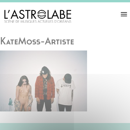
Toggl
navigat
KateMoss-Artiste