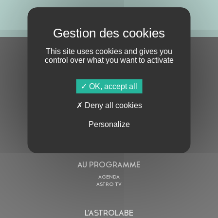
ABONNE-TOI !
This site uses cookies and gives you
S'ABONNER À LA NEWSLETTER
control over what you want to activate
OK, accept all
Deny all cookies
Personalize
En cochant cette case, j’accepte la
Politique de confidentialité
de ce site
AU PROGRAMME
AGENDA
ASTRO TV
L’ASTROLABE