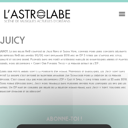
Toggl
navigat
JUICY
JUICY
, Le duo belge RnB composé de Julie Rens et Sasha Vovk, connues pour leurs concerts délirants
de reprises RnB des années 90/00, vont enflammer 2018 avec un EP 5 titres qui s’impose avec style,
qualité et second degré. Plongés dans une forêt mystérieuse habillée de gigantesques arbres et plantes
sexués, nous découvrons « Count Our Fingers Twice » le premier extrait de l’EP .
Leurs deux petits avatars sont à la poursuite d’un homme. Nerveuses et diaboliques, les Juicy sont sans
pitié! Le groupe s’est entouré du talentueux animateur Jan Schmicker pour la création de ce premier
épisode. C’est comme cela que nous découvrons l’EP « Cast A Spell » cinq titres sorti le 23 mars 2018.
Sous forme d’épisode donc, Juicy nous trimballe dans plusieurs univers plus loufoques les uns que les
autres. Un EP haut en couleurs qui relate de la relation homme-femme, mais Juicy y tient: toujours avec
beaucoup d’humour et de dérision!
ABONNE-TOI !