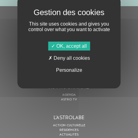
S'ABONNER À LA NEWSLETTER
This site uses cookies and gives you
control over what you want to activate
OK, accept all
Deny all cookies
En cochant cette case, j’accepte la
Politique de confidentialité
de ce site
Personalize
AU PROGRAMME
AGENDA
ASTRO TV
L’ASTROLABE
ACTION CULTURELLE
RÉSIDENCES
ACTUALITÉS