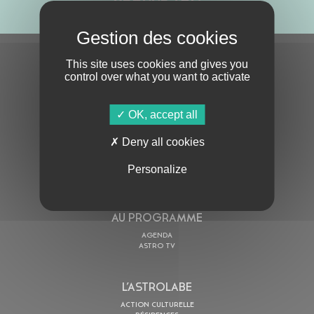
S'ABONNER À LA NEWSLETTER
This site uses cookies and gives you
control over what you want to activate
OK, accept all
Deny all cookies
Personalize
En cochant cette case, j’accepte la
Politique de confidentialité
de ce site
AU PROGRAMME
AGENDA
ASTRO TV
L’ASTROLABE
ACTION CULTURELLE