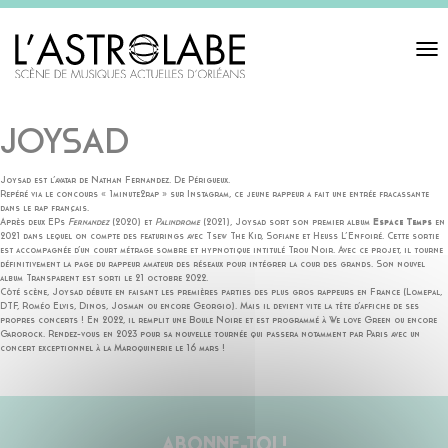
Toggl
navigat
JOYSAD
Joysad est l’avatar de Nathan Fernandez. De Périgueux.
Repéré via le concours « 1minute2rap » sur Instagram, ce jeune rappeur a fait une entrée fracassante
dans le rap français.
Après deux EPs
Fernandez
(2020) et
Palindrome
(2021), Joysad sort son premier album
Espace Temps
en
2021 dans lequel on compte des featurings avec Tsew The Kid, Sofiane et Heuss L’Enfoiré. Cette sortie
est accompagnée d’un court métrage sombre et hypnotique intitulé Trou Noir. Avec ce projet, il tourne
définitivement la page du rappeur amateur des réseaux pour intégrer la cour des grands. Son nouvel
album Transparent est sorti le 21 octobre 2022.
Côté scène, Joysad débute en faisant les premières parties des plus gros rappeurs en France (Lomepal,
DTF, Roméo Elvis, Dinos, Josman ou encore Georgio). Mais il devient vite la tête d’affiche de ses
propres concerts ! En 2022, il remplit une Boule Noire et est programmé à We love Green ou encore
Garorock. Rendez-vous en 2023 pour sa nouvelle tournée qui passera notamment par Paris avec un
concert exceptionnel à la Maroquinerie le 16 mars !
ABONNE-TOI !