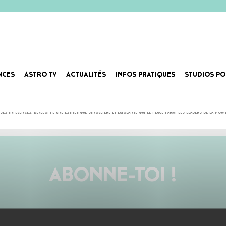
NCES
ASTRO TV
ACTUALITÉS
INFOS PRATIQUES
STUDIOS PO
raître cette année.
 ses influences, développe une esthétique singulière et exigeante qui le place parmi les leaders de la nouv
ABONNE-TOI !