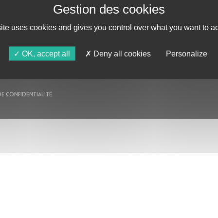
AU PROGRAMME
AGENDA
site uses cookies and gives you control over what you want to ac
ASTRO TV
OK, accept all
Deny all cookies
Personalize
DE CONFIDENTIALITÉ