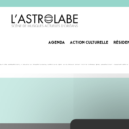
AGENDA
ACTION CULTURELLE
RÉSIDE
JOHNNY JANE
Johnny Jane est enfin de retour avec « Les roses », un premier single qui annonce un nouvel album à pa
Entre exaltation, poésie et mélancolie, l’artiste qui cite aussi bien King Krule que Sébastien Tellier dans