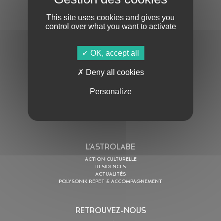
This site uses cookies and gives you
control over what you want to activate
OK, accept all
En cochant cette case, j’accepte la
Politique de confidentialité
de ce site
Deny all cookies
Personalize
AU PROGRAMME
AGENDA
ASTRO TV
L’ASTROLABE
ACTION CULTURELLE
RÉSIDENCES
ACTUALITÉS
POLYSONIK REPET & ACCOMPAGNEMENT
RETROUVEZ-NOUS