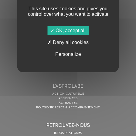
This site uses cookies and gives you
control over what you want to activate
OK, accept all
En cochant cette case, j’accepte la
Politique de confidentialité
de ce site
Deny all cookies
Personalize
AU PROGRAMME
AGENDA
ASTRO TV
L’ASTROLABE
ACTION CULTURELLE
RÉSIDENCES
ACTUALITÉS
POLYSONIK REPET & ACCOMPAGNEMENT
RETROUVEZ-NOUS
INFOS PRATIQUES