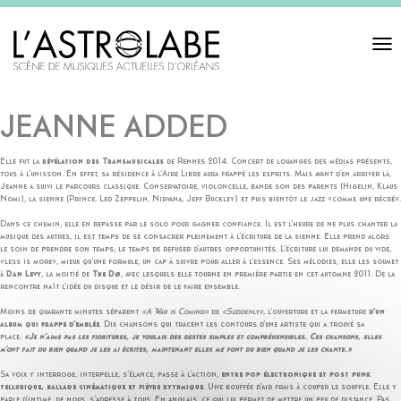
Toggl
navigat
JEANNE ADDED
Elle fut la
révélation des Transmusicales
de Rennes 2014. Concert de louanges des médias présents,
tous à l’unisson. En effet, sa résidence à l’Aire Libre aura frappé les esprits. Mais avant d’en arriver là,
Jeanne a suivi le parcours classique. Conservatoire, violoncelle, bande son des parents (Higelin, Klaus
Nomi), la sienne (Prince, Led Zeppelin, Nirvana, Jeff Buckley) et puis bientôt le jazz «comme une récré».
Dans ce chemin, elle en repasse par le solo pour gagner confiance. Il est l’heure de ne plus chanter la
musique des autres, il est temps de se consacrer pleinement à l’écriture de la sienne. Elle prend alors
le soin de prendre son temps, le temps de refuser d’autres opportunités. L’écriture lui demande du vide,
«less is more», mieux qu’une formule, un cap à suivre pour aller à l’essence. Ses mélodies, elle les soumet
à
Dan Levy
, la moitié de
The Dø
, avec lesquels elle tourne en première partie en cet automne 2011. De la
rencontre naît l’idée du disque et le désir de le faire ensemble.
Moins de quarante minutes séparent
«A War is Coming»
de
«Suddenly»
, l’ouverture et la fermeture
d’un
album qui frappe d’emblée
. Dix chansons qui tracent les contours d’une artiste qui a trouvé sa
place.
«Je n’aime pas les fioritures, je voulais des gestes simples et compréhensibles. Ces chansons, elles
m’ont fait du bien quand je les ai écrites, maintenant elles me font du bien quand je les chante.»
Sa voix y interroge, interpelle, s’élance, passe à l’action,
entre pop électronique et post punk
tellurique, ballade cinématique et fièvre rythmique
. Une bouffée d’air frais à couper le souffle. Elle y
parle d’intime, de nous, s’adresse à tous. En anglais, ce qui lui permet de mettre un peu de distance. Pas