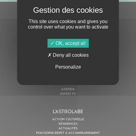
S'ABONNER À LA NEWSLETTER
This site uses cookies and gives you
control over what you want to activate
OK, accept all
Deny all cookies
En cochant cette case, j’accepte la
Politique de confidentialité
de ce site
Personalize
AU PROGRAMME
AGENDA
ASTRO TV
L’ASTROLABE
ACTION CULTURELLE
RÉSIDENCES
ACTUALITÉS
POLYSONIK REPET & ACCOMPAGNEMENT