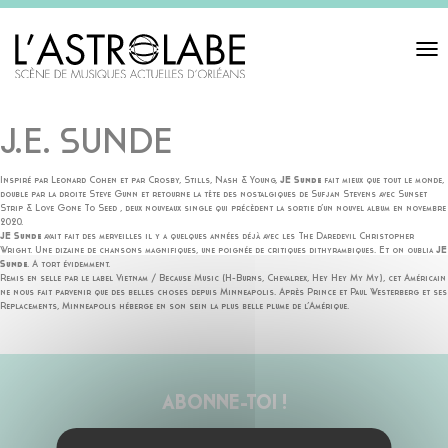
Toggl
navigat
J.E. SUNDE
Inspiré par Leonard Cohen et par Crosby, Stills, Nash & Young,
JE Sunde
fait mieux que tout le monde,
double par la droite Steve Gunn et retourne la tête des nostalgiques de Sufjan Stevens avec Sunset
Strip & Love Gone To Seed , deux nouveaux single qui précèdent la sortie d’un nouvel album en novembre
2020.
JE Sunde
avait fait des merveilles il y a quelques années déjà avec les The Daredevil Christopher
Wright. Une dizaine de chansons magnifiques, une poignée de critiques dithyrambiques. Et on oublia
JE
Sunde
. A tort évidemment.
Remis en selle par le label Vietnam / Because Music (H-Burns, Chevalrex, Hey Hey My My), cet Américain
ne nous fait parvenir que des belles choses depuis Minneapolis. Après Prince et Paul Westerberg et ses
Replacements, Minneapolis héberge en son sein la plus belle plume de l’Amérique.
ABONNE-TOI !