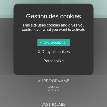
ABONNE-TOI !
This site uses cookies and gives you
S'ABONNER À LA NEWSLETTER
control over what you want to activate
OK, accept all
Deny all cookies
Personalize
En cochant cette case, j’accepte la
Politique de confidentialité
de ce site
AU PROGRAMME
AGENDA
ASTRO TV
L’ASTROLABE