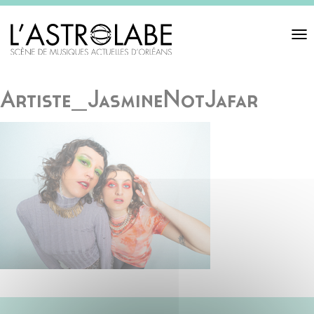
Toggl
navigat
Artiste_JasmineNotJafar