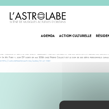
AGENDA
ACTION CULTURELLE
RÉSIDE
JAN LOUP
Actrice clé, au coeur de la vie alternative et de la scène bass music toulousaine, Jan Loup joue de la te
sur Toulouse et dans le Sud Ouest. Travaillant sur les textures et sur les émotions à travers les basses
« In My Fury », son EP sorti en mai 2024 chez Nerve Collect est le son de ses défis personnels canalis
https://janloup.bandcamp.com/album/in-my-fury