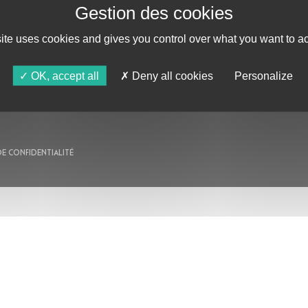
AU PROGRAMME
site uses cookies and gives you control over what you want to ac
AGENDA
ASTRO TV
OK, accept all
Deny all cookies
Personalize
DE CONFIDENTIALITÉ