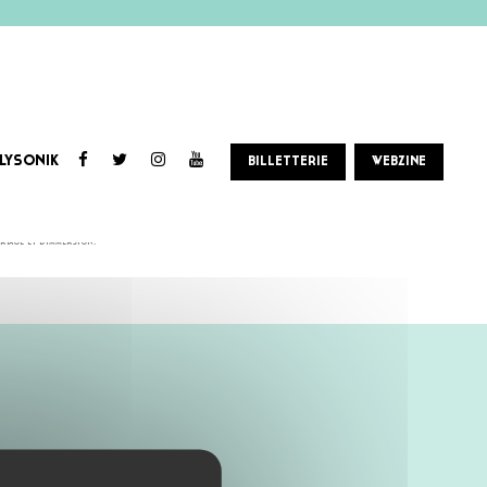
LYSONIK
BILLETTERIE
WEBZINE
e.s, iels fondent le bien nommé « comité des fêtes », organisateur de nombreux évènements, soundsystem etc
rtage et d’immersion.