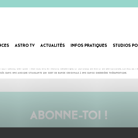
NCES
ASTRO TV
ACTUALITÉS
INFOS PRATIQUES
STUDIOS PO
chno / bass / dub hybride et produit des tracks atypiques, qualitatives et souvent tribales. Avec ses ami.
 et les percus, Jan Loup propose une approche organique et sensible du mix et du dancefloor, espace de pa
és dans une musique stimulante qui sert de bande originale à une danse guerrière thérapeutique.
ABONNE-TOI !