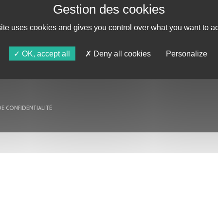
AU PROGRAMME
site uses cookies and gives you control over what you want to ac
AGENDA
ASTRO TV
OK, accept all
Deny all cookies
Personalize
DE CONFIDENTIALITÉ