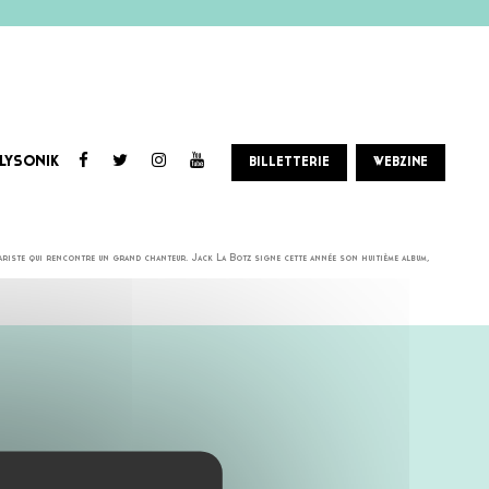
LYSONIK
BILLETTERIE
WEBZINE
tory, True Detective (fameuse série pour HBO) et dans le dernier Rambo de Sylvester Stallone.
itariste qui rencontre un grand chanteur. Jack La Botz signe cette année son huitième album,