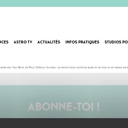
NCES
ASTRO TV
ACTUALITÉS
INFOS PRATIQUES
STUDIOS PO
te dans les milieux roots. Côté ciné, il a en outre tourné avec Steve Buscemi, notamment dans Animal Fac
lignée des Tom Waits ou Willy DeVille. Au menu : du roots rock teinté de blues et de folk et un grand gu
ABONNE-TOI !