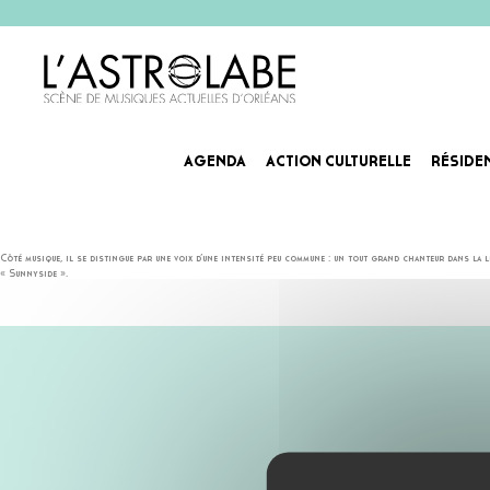
AGENDA
ACTION CULTURELLE
RÉSIDE
JAKE LA BOTZ
Jake La Botz
nous vient de Los Angeles, où il mène une double carrière d’acteur et de chanteur guitaris
Côté musique, il se distingue par une voix d’une intensité peu commune : un tout grand chanteur dans la 
« Sunnyside ».