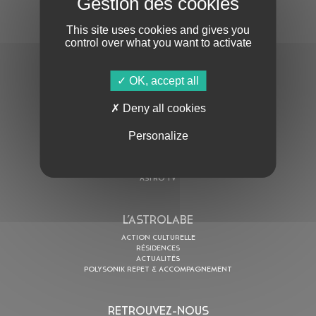
This site uses cookies and gives you
control over what you want to activate
OK, accept all
En cochant cette case, j’accepte la
Politique de confidentialité
de ce site
Deny all cookies
Personalize
AU PROGRAMME
AGENDA
ASTRO TV
L’ASTROLABE
ACTION CULTURELLE
RÉSIDENCES
ACTUALITÉS
POLYSONIK REPET & ACCOMPAGNEMENT
RETROUVEZ-NOUS