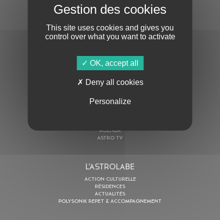
S'ABONNER À LA NEWSLETTER
This site uses cookies and gives you
control over what you want to activate
OK, accept all
Deny all cookies
En cochant cette case, j’accepte la
Politique de confidentialité
de ce site
Personalize
AU PROGRAMME
AGENDA
ASTRO TV
L’ASTROLABE
ACTION CULTURELLE
RÉSIDENCES
ACTUALITÉS
POLYSONIK REPET & ACCOMPAGNEMENT