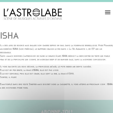
Toggl
navigat
ISHA
Il a des airs de rookie mais balade son ombre depuis un bail dans la fournaise bruxelloise. Hier Psmaker,
aujourd’hui
ISHA
(son prénom), le rappeur crache le feu dans
« La Vie Augmente »
, un EP qui lui
ressemble.
Sans jamais donner l’impression de faire le grand écart,
ISHA
réussit la rencontre du texte qui parle
vrai et de la punchline qui cogne, du morceau deep et du banger sale, sans la moindre concession.
Il vous raconte les rois déchus, la princesse abîmée, le pote rebeu aux dents cassées.
Elle est un peu brute, la rime d’
ISHA
, elle est pas lisse.
Elle est sensible, puis elle est crade, elle sent la rue, la rime d’ISHA.
Sortez, il pleut.
Emmitouflé dans une veste Starter mais discret sous la casquette, il vous attend au prochain coin :
ISHA
a des histoires pour vous.
ABONNE-TOI !