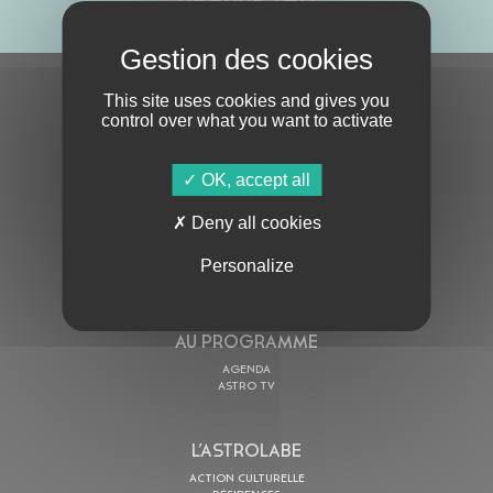
S'ABONNER À LA NEWSLETTER
This site uses cookies and gives you
control over what you want to activate
OK, accept all
Deny all cookies
Personalize
En cochant cette case, j’accepte la
Politique de confidentialité
de ce site
AU PROGRAMME
AGENDA
ASTRO TV
L’ASTROLABE
ACTION CULTURELLE