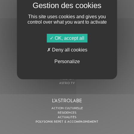
S'ABONNER À LA NEWSLETTER
This site uses cookies and gives you
control over what you want to activate
OK, accept all
Deny all cookies
En cochant cette case, j’accepte la
Politique de confidentialité
de ce site
Personalize
AU PROGRAMME
AGENDA
ASTRO TV
L’ASTROLABE
ACTION CULTURELLE
RÉSIDENCES
ACTUALITÉS
POLYSONIK REPET & ACCOMPAGNEMENT