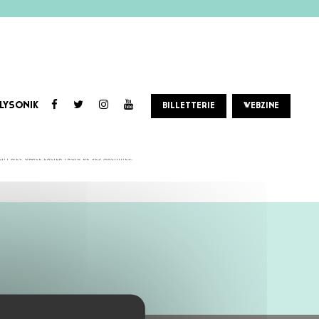
LYSONIK
BILLETTERIE
WEBZINE
llines, déjouant ainsi les attentes de plus d’un auditeur du genre.
t avec grâce l’acier froid de ses machines.