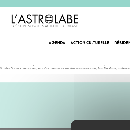
AGENDA
ACTION CULTURELLE
RÉSIDE
IRENE DRESEL
Techno haute en couleur aussi sensuelle que frontale, voilà comment décrire en quelques mots le monde 
Artiste polymorphe ayant quitté la frénésie parisienne pour le calme de la campagne, Irène Drésel soig
Si Irène Drésel compose seul, elle s’accompagne en live d’un percussionniste, Sizo Del Givry, agrémentant