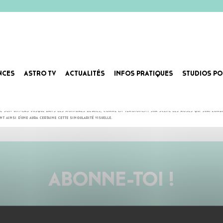
NCES
ASTRO TV
ACTUALITÉS
INFOS PRATIQUES
STUDIOS PO
d’Irène Drésel. Un monde hypnotique dans lequel BPM langoureux et sportifs côtoient des mélodies crista
ne son univers jusque dans les moindres détails, comme en témoignent sur scène les roses qui surplomben
 ainsi d’une aura certaine cette singularité visuelle.
ABONNE-TOI !