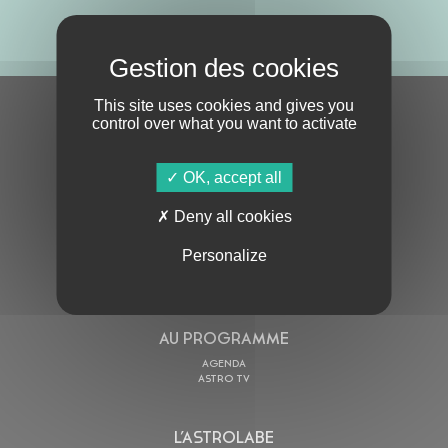
ABONNE-TOI !
This site uses cookies and gives you
S'ABONNER À LA NEWSLETTER
control over what you want to activate
OK, accept all
Deny all cookies
Personalize
En cochant cette case, j’accepte la
Politique de confidentialité
de ce site
AU PROGRAMME
AGENDA
ASTRO TV
L’ASTROLABE