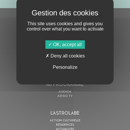
S'ABONNER À LA NEWSLETTER
This site uses cookies and gives you
control over what you want to activate
OK, accept all
Deny all cookies
En cochant cette case, j’accepte la
Politique de confidentialité
de ce site
Personalize
AU PROGRAMME
AGENDA
ASTRO TV
L’ASTROLABE
ACTION CULTURELLE
RÉSIDENCES
ACTUALITÉS