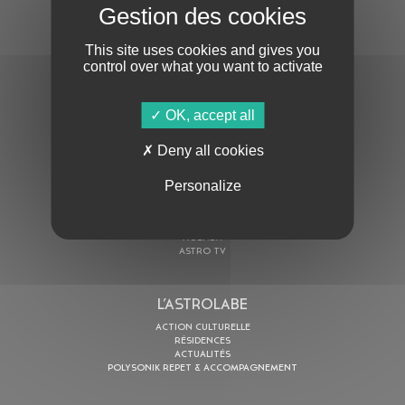
S'ABONNER À LA NEWSLETTER
This site uses cookies and gives you
control over what you want to activate
OK, accept all
Deny all cookies
En cochant cette case, j’accepte la
Politique de confidentialité
de ce site
Personalize
AU PROGRAMME
AGENDA
ASTRO TV
L’ASTROLABE
ACTION CULTURELLE
RÉSIDENCES
ACTUALITÉS
POLYSONIK REPET & ACCOMPAGNEMENT