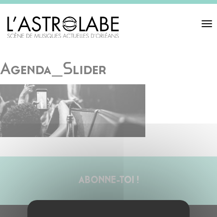
Toggl
navigat
Agenda_Slider
ABONNE-TOI !