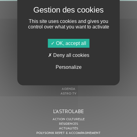
S'ABONNER À LA NEWSLETTER
This site uses cookies and gives you
control over what you want to activate
OK, accept all
Deny all cookies
En cochant cette case, j’accepte la
Politique de confidentialité
de ce site
Personalize
AU PROGRAMME
AGENDA
ASTRO TV
L’ASTROLABE
ACTION CULTURELLE
RÉSIDENCES
ACTUALITÉS
POLYSONIK REPET & ACCOMPAGNEMENT