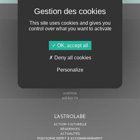
S'ABONNER À LA NEWSLETTER
This site uses cookies and gives you
control over what you want to activate
OK, accept all
Deny all cookies
En cochant cette case, j’accepte la
Politique de confidentialité
de ce site
Personalize
AU PROGRAMME
AGENDA
ASTRO TV
L’ASTROLABE
ACTION CULTURELLE
RÉSIDENCES
ACTUALITÉS
POLYSONIK REPET & ACCOMPAGNEMENT