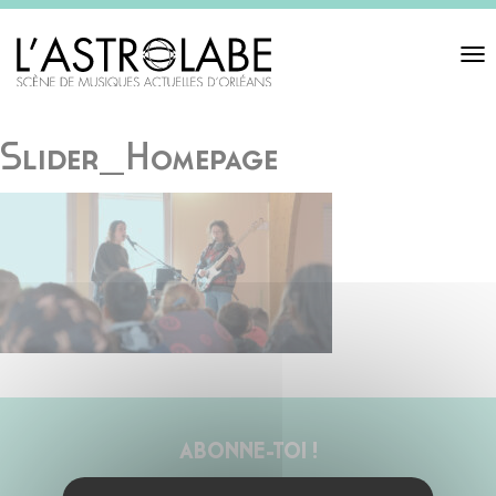
Toggl
navigat
Slider_Homepage
ABONNE-TOI !