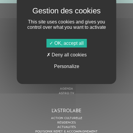
S'ABONNER À LA NEWSLETTER
This site uses cookies and gives you
control over what you want to activate
OK, accept all
Deny all cookies
En cochant cette case, j’accepte la
Politique de confidentialité
de ce site
Personalize
AU PROGRAMME
AGENDA
ASTRO TV
L’ASTROLABE
ACTION CULTURELLE
RÉSIDENCES
ACTUALITÉS
POLYSONIK REPET & ACCOMPAGNEMENT