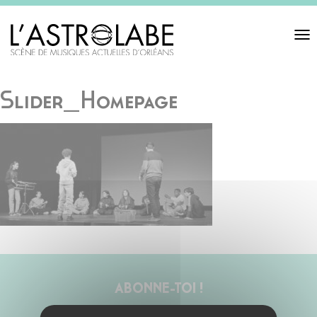
Toggl
navigat
Slider_Homepage
ABONNE-TOI !