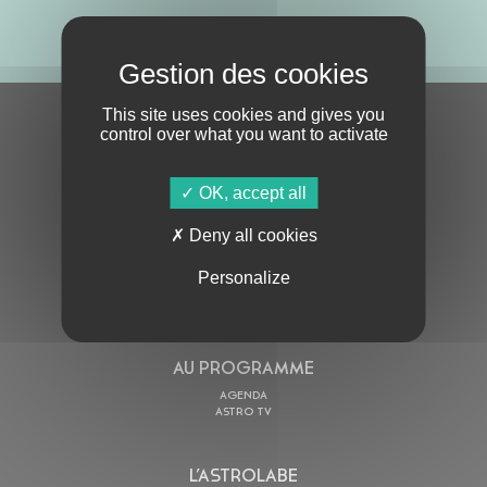
ABONNE-TOI !
This site uses cookies and gives you
S'ABONNER À LA NEWSLETTER
control over what you want to activate
OK, accept all
Deny all cookies
Personalize
En cochant cette case, j’accepte la
Politique de confidentialité
de ce site
AU PROGRAMME
AGENDA
ASTRO TV
L’ASTROLABE