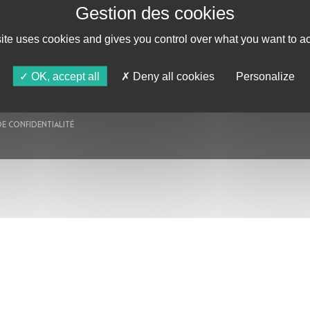
AU PROGRAMME
AGENDA
ASTRO TV
site uses cookies and gives you control over what you want to ac
OK, accept all
Deny all cookies
Personalize
DE CONFIDENTIALITÉ