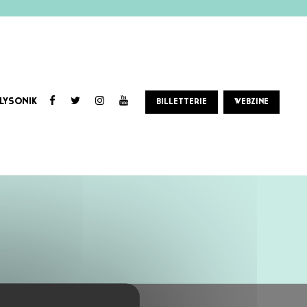
LYSONIK
BILLETTERIE
WEBZINE
tes gants, ça va être la Bagarre!!!