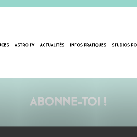
NCES
ASTRO TV
ACTUALITÉS
INFOS PRATIQUES
STUDIOS PO
revient avec un nouveau line up et un nouvel album qui se veut efficace et résolument Metalcore. Enfile 
ABONNE-TOI !