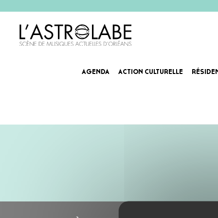
AGENDA
ACTION CULTURELLE
RÉSIDE
HYAENA
Après un ep (2013) et un premier album 2017) produit par Jamie king, le groupe orléanais de modern prog 