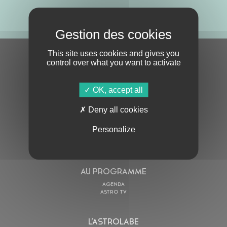
ABONNE-TOI !
This site uses cookies and gives you
S'ABONNER À LA NEWSLETTER
control over what you want to activate
OK, accept all
Deny all cookies
Personalize
En cochant cette case, j’accepte la
Politique de confidentialité
de ce site
AU PROGRAMME
AGENDA
ASTRO TV
L’ASTROLABE