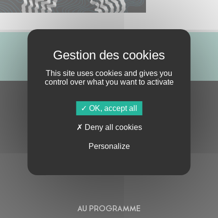
ABONNE-TOI !
This site uses cookies and gives you
control over what you want to activate
S'ABONNER À LA NEWSLETTER
OK, accept all
Deny all cookies
Personalize
En cochant cette case, j’accepte la
Politique de confidentialité
de ce site
AU PROGRAMME