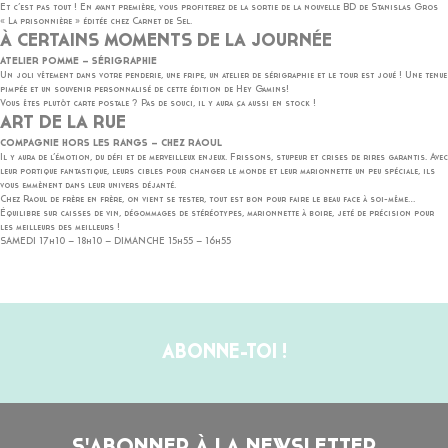
Et c’est pas tout ! En avant première, vous profiterez de la sortie de la nouvelle BD de Stanislas Gros
« La prisonnière » éditée chez Carnet de Sel.
À CERTAINS MOMENTS DE LA JOURNÉE
ATELIER POMME – SÉRIGRAPHIE
Un joli vêtement dans votre penderie, une fripe, un atelier de sérigraphie et le tour est joué ! Une tenue
pimpée et un souvenir personnalisé de cette édition de Hey Gamins!
Vous êtes plutôt carte postale ? Pas de souci, il y aura ça aussi en stock !
ART DE LA RUE
COMPAGNIE HORS LES RANGS – CHEZ RAOUL
Il y aura de l’émotion, du défi et de merveilleux enjeux. Frissons, stupeur et crises de rires garantis. Avec
leur portique fantastique, leurs cibles pour changer le monde et leur marionnette un peu spéciale, ils
vous emmènent dans leur univers déjanté.
Chez Raoul de frère en frère, on vient se tester, tout est bon pour faire le beau face à soi-même…
Équilibre sur caisses de vin, dégommages de stéréotypes, marionnette à boire, jeté de précision pour
les meilleurs des meilleurs !
SAMEDI 17h10 – 18h10 – DIMANCHE 15h55 – 16h55
ABONNE-TOI !