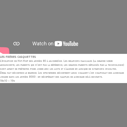
LES FRÈRES CASQUETTES
L’évolution du Hip-Hop des années 80 à aujourd’hui. Les relations familiales (la grande sœur
adolescente, les parents qui n’ont pas la référence, les grands-parents dépassés par la technologie)
sont autant de prétextes pour jouer avec les mots et s’amuser en musique de situations insolites.
Drum fait découvrir le beatbox. Les spectateurs découvrent aussi comment l’on composait des morceaux
jusque dans les années 2000 : en récupérant des samples de morceaux déjà existants.
18h10 – 19h