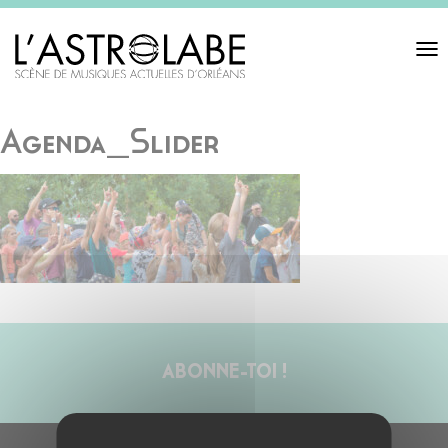
Toggl
navigat
Agenda_Slider
ABONNE-TOI !