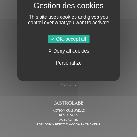
S'ABONNER À LA NEWSLETTER
This site uses cookies and gives you
control over what you want to activate
OK, accept all
Deny all cookies
En cochant cette case, j’accepte la
Politique de confidentialité
de ce site
Personalize
AU PROGRAMME
AGENDA
ASTRO TV
L’ASTROLABE
ACTION CULTURELLE
RÉSIDENCES
ACTUALITÉS
POLYSONIK REPET & ACCOMPAGNEMENT