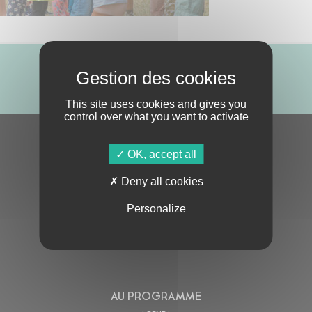
ABONNE-TOI !
This site uses cookies and gives you
control over what you want to activate
S'ABONNER À LA NEWSLETTER
OK, accept all
Deny all cookies
Personalize
En cochant cette case, j’accepte la
Politique de confidentialité
de ce site
AU PROGRAMME