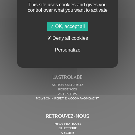
This site uses cookies and gives you
control over what you want to activate
OK, accept all
En cochant cette case, j’accepte la
Politique de confidentialité
de ce site
Deny all cookies
AU PROGRAMME
Personalize
AGENDA
ASTRO TV
L’ASTROLABE
ACTION CULTURELLE
RÉSIDENCES
ACTUALITÉS
POLYSONIK REPET & ACCOMPAGNEMENT
RETROUVEZ-NOUS
INFOS PRATIQUES
BILLETTERIE
WEBZINE