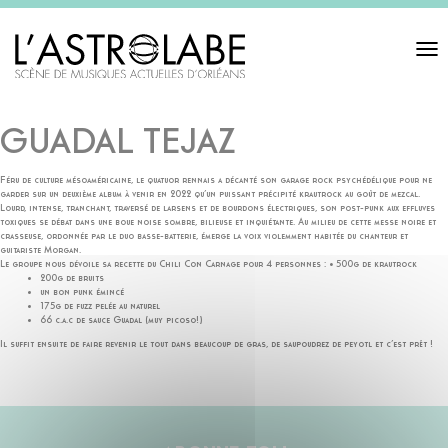
Toggl
navigat
GUADAL TEJAZ
Féru de culture mésoaméricaine, le quatuor rennais a décanté son garage rock psychédélique pour ne
garder sur un deuxième album à venir en 2022 qu’un puissant précipité krautrock au goût de mezcal.
Lourd, intense, tranchant, traversé de larsens et de bourdons électriques, son post-punk aux effluves
toxiques se débat dans une boue noise sombre, bilieuse et inquiétante. Au milieu de cette messe noire et
crasseuse, ordonnée par le duo basse-batterie, émerge la voix violemment habitée du chanteur et
guitariste Morgan.
Le groupe nous dévoile sa recette du Chili Con Carnage pour 4 personnes : • 500g de krautrock
200g de bruits
un bon punk émincé
175g de fuzz pelée au naturel
66 c.a.c de sauce Guadal (muy picoso!)
Il suffit ensuite de faire revenir le tout dans beaucoup de gras, de saupoudrez de peyotl et c’est prêt !