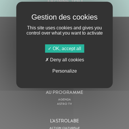
ABONNE-TOI !
This site uses cookies and gives you
S'ABONNER À LA NEWSLETTER
control over what you want to activate
OK, accept all
Deny all cookies
Personalize
En cochant cette case, j’accepte la
Politique de confidentialité
de ce site
AU PROGRAMME
AGENDA
ASTRO TV
L’ASTROLABE
ACTION CULTURELLE