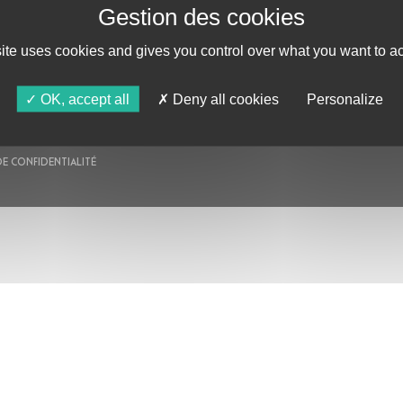
AU PROGRAMME
AGENDA
ASTRO TV
site uses cookies and gives you control over what you want to ac
OK, accept all
Deny all cookies
Personalize
DE CONFIDENTIALITÉ