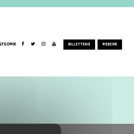
LYSONIK
BILLETTERIE
WEBZINE
mplis en fusion sont de la croisière. Bientôt une escale dans ta ville pour danser collé/serré.