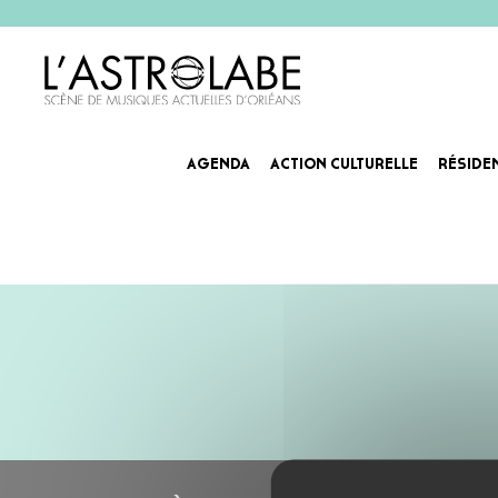
AGENDA
ACTION CULTURELLE
RÉSIDE
GROS COEUR
Sur des fleuves tropicaux, des cascades psychédéliques et des océans d’amour, Gros Coeur trace toutes 