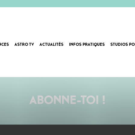
NCES
ASTRO TV
ACTUALITÉS
INFOS PRATIQUES
STUDIOS PO
voiles dehors dans son yacht 5 étoiles. Mélodies acides, grooves afro-cubains, dancefloors enfumés et a
ABONNE-TOI !