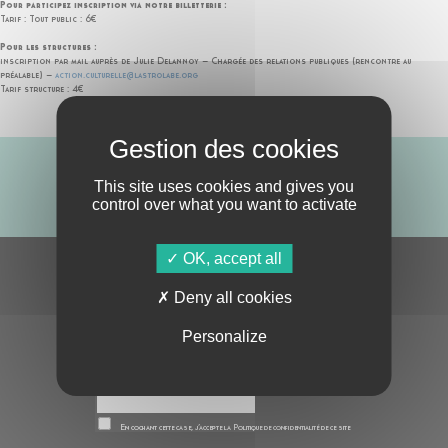
Pour participez inscription via notre billetterie :
Tarif : Tout public : 6€
Pour les structures :
inscription par mail auprès de Julie Delannoy – Chargée des relations publiques (rencontre au
préalable) –
action.culturelle@lastrolabe.org
Tarif structure : 4€
ABONNE-TOI !
This site uses cookies and gives you
control over what you want to activate
OK, accept all
S'ABONNER À LA NEWSLETTER
Deny all cookies
Personalize
En cochant cette case, j’accepte la
Politique de confidentialité
de ce site